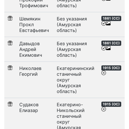
Трофимович
область)
Шемякин
Без указания
1861 (
СС
)
Прокл
(Амурская
Евстафьевич
область)
Давыдов
Без указания
1861 (
СС
)
Андрей
(Амурская
Екимович
область)
Николаев
Екатерининский
1915 (
ОС
)
Георгий
станичный
округ
(Амурская
область)
Судаков
Екатерино-
1915 (
ОС
)
Елиазар
Никольский
станичный
округ
(Амурская