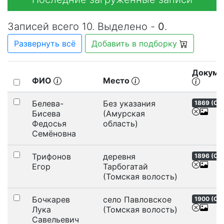
Записей всего 10. Выделено -
0
.
Развернуть всё
Добавить в подборку
Докуме
ФИО
Место
Белева-
Без указания
1869 (
ОС
Бисева
(Амурская
Федосья
область)
Семёновна
Трифонов
деревня
1896 (
ОС
Егор
Тарбогатай
(Томская волость)
Бочкарев
село Павловское
1900 (
СС
Лука
(Томская волость)
Савельевич