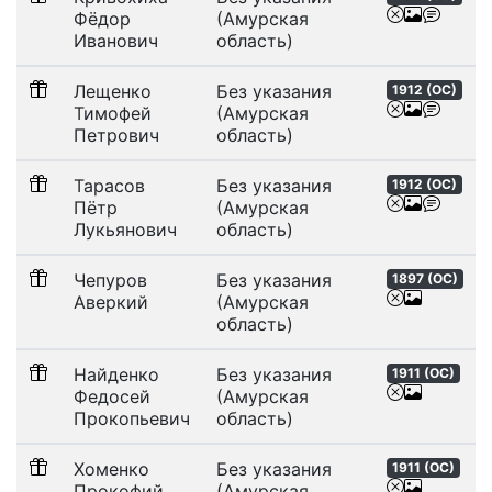
Фёдор
(Амурская
Иванович
область)
Лещенко
Без указания
1912 (
ОС
)
Тимофей
(Амурская
Петрович
область)
Тарасов
Без указания
1912 (
ОС
)
Пётр
(Амурская
Лукьянович
область)
Чепуров
Без указания
1897 (
ОС
)
Аверкий
(Амурская
область)
Найденко
Без указания
1911 (
ОС
)
Федосей
(Амурская
Прокопьевич
область)
Хоменко
Без указания
1911 (
ОС
)
Прокофий
(Амурская