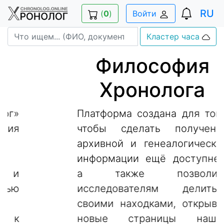
RU
(
0
)
Войти
Кластер часа
Философия
Хронолога
Платформа создана для того,
чтобы сделать получение
архивной и генеалогической
информации ещё доступней,
а также позволить
исследователям делиться
своими находками, открывая
новые страницы нашей