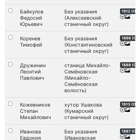
Байкулов
Без указания
1912 (
ОС
)
Федосий
(Алексеевский
Юрьевич
станичный округ)
Коренев
Без указания
1886 (
ОС
Тимофей
(Константиновский
станичный округ)
Дружинин
станица Михайло-
1889 (
ОС
Леонтий
Семёновская
Павлович
(Михайло-
Семёновская
волость)
Кожевников
хутор Ушакова
1913 (
ОС
)
Степан
(Кумарский
Михайлович
станичный округ)
Иванова
Без указания
1887 (
ОС
Евдокия
(Ивановская