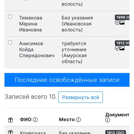
волость)
Тимакова
Без указания
1896 (
ОС
Марина
(Ивановская
Ивановна
волость)
Анисимов
требуется
1912 (
ОС
)
Койда
уточнение
Спиридонович
(Амурская
область)
Последние освобождённые записи
Записей всего 10.
Развернуть всё
Документ
ФИО
Место
Кривохиха
Без указания
1912 (
ОС
)