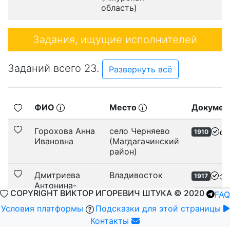
область)
Задания, ищущие исполнителей
Заданий всего 23.
Развернуть всё
ФИО
Место
Докумен
Горохова Анна
село Черняево
1910
Ивановна
(Магдагачинский
район)
Дмитриева
Владивосток
(
1917
Антонина-
COPYRIGHT ВИКТОР ИГОРЕВИЧ ШТУКА © 2020
FAQ
Мария
Александровна
Условия платформы
Подсказки для этой страницы
Контакты
Дронов
Переясловка,