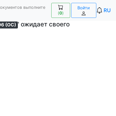
документов выполните
Войти
RU
(
0
)
' ожидает своего
96 (ОС)