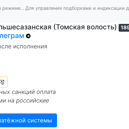
 режиме... Для управления подборками и индексации 
ольшесазанская (Томская волость)
18
елеграм
осле исполнения
нных санкций оплата
ми на российские