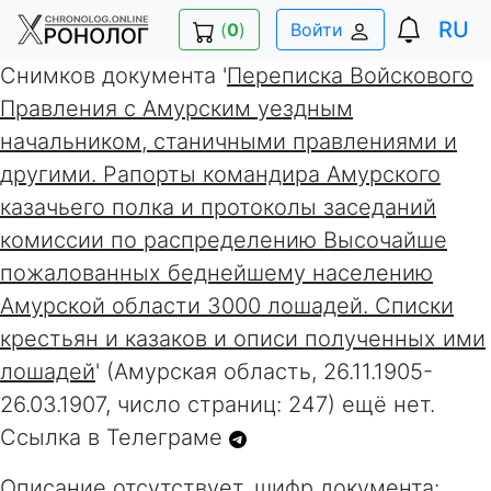
RU
(
0
)
Войти
Снимков документа '
Переписка Войскового
Правления с Амурским уездным
начальником, станичными правлениями и
другими. Рапорты командира Амурского
казачьего полка и протоколы заседаний
комиссии по распределению Высочайше
пожалованных беднейшему населению
Амурской области 3000 лошадей. Списки
крестьян и казаков и описи полученных ими
лошадей
' (Амурская область, 26.11.1905-
26.03.1907, число страниц: 247) ещё нет.
Ссылка в Телеграме
Описание отсутствует, шифр документа: