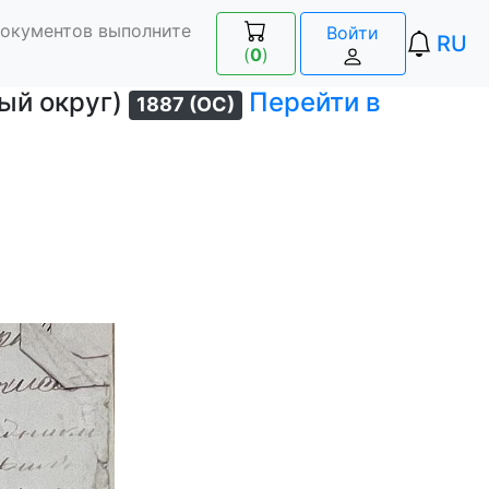
документов выполните
Войти
RU
(
0
)
ый округ)
Перейти в
1887 (ОС)