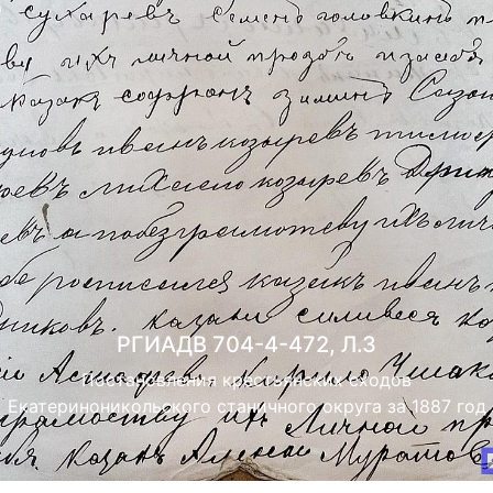
РГИАДВ 704-4-472, Л.3
Постановления крестьянских сходов
Екатериноникольского станичного округа за 1887 год