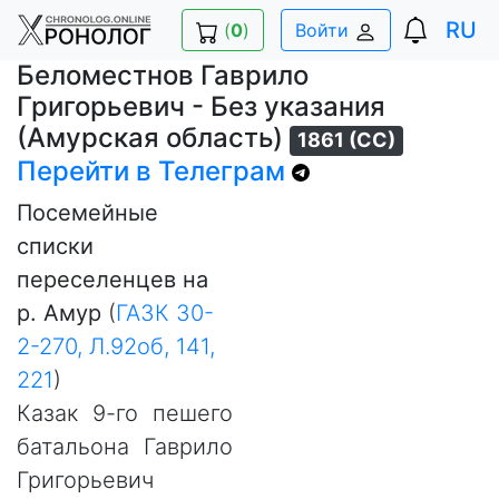
RU
(
0
)
Войти
Беломестнов Гаврило
Григорьевич - Без указания
(Амурская область)
1861 (СС)
Перейти в Телеграм
Посемейные
списки
переселенцев на
р. Амур
(
ГАЗК 30-
2-270, Л.92об, 141,
221
)
Казак 9-го пешего
батальона Гаврило
Григорьевич