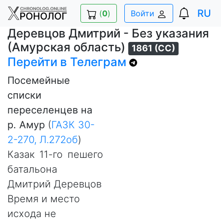
RU
(
0
)
Войти
Деревцов Дмитрий - Без указания
(Амурская область)
1861 (СС)
Перейти в Телеграм
Посемейные
списки
переселенцев на
р. Амур
(
ГАЗК 30-
2-270, Л.272об
)
Казак 11-го пешего
батальона
Дмитрий Деревцов
Время и место
исхода не