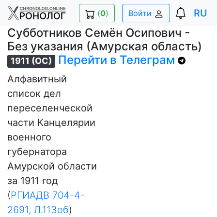
RU
(
0
)
Войти
Субботников Семён Осипович -
Без указания (Амурская область)
Перейти в Телеграм
1911 (ОС)
Алфавитный
список дел
переселенческой
части Канцелярии
военного
губернатора
Амурской области
за 1911 год
(
РГИАДВ 704-4-
2691, Л.113об
)