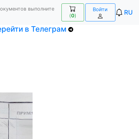
документов выполните
Войти
RU
(
0
)
ерейти в Телеграм