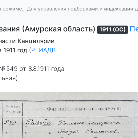
 режиме... Для управления подборками и индексации 
азания (Амурская область)
П
1911 (ОС)
части Канцелярии
 1911 год
(
РГИАДВ
549 от 8.8.1911 года
льная)