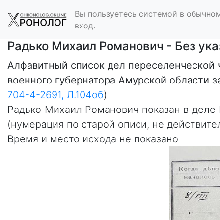
Вы пользуетесь системой в обычном
вход.
Радько Михаил Романович - Без ук
Алфавитный список дел переселенческой 
военного губернатора Амурской области за
704-4-2691, Л.104об
)
Радько Михаил Романович показан в деле №
(нумерация по старой описи, не действите
Время и место исхода не показано