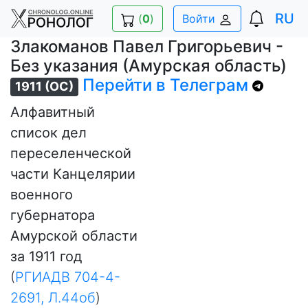
RU
(
0
)
Войти
Злакоманов Павел Григорьевич -
Без указания (Амурская область)
Перейти в Телеграм
1911 (ОС)
Алфавитный
список дел
переселенческой
части Канцелярии
военного
губернатора
Амурской области
за 1911 год
(
РГИАДВ 704-4-
2691, Л.44об
)