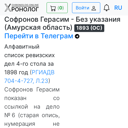
RU
(
0
)
Войти
Софронов Герасим - Без указания
(Амурская область)
1893 (ОС)
Перейти в Телеграм
Алфавитный
список ревизских
дел 4-го стола за
1898 год
(
РГИАДВ
704-4-727, Л.23
)
Софронов Герасим
показан со
ссылкой на дело
№6 (старая опись,
нумерация не