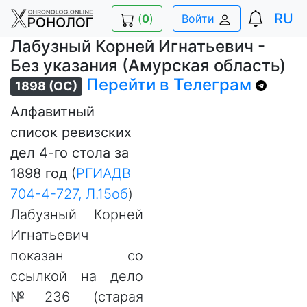
RU
(
0
)
Войти
Лабузный Корней Игнатьевич -
Без указания (Амурская область)
Перейти в Телеграм
1898 (ОС)
Алфавитный
список ревизских
дел 4-го стола за
1898 год
(
РГИАДВ
704-4-727, Л.15об
)
Лабузный Корней
Игнатьевич
показан со
ссылкой на дело
№236 (старая