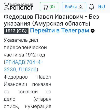
RU
(
0
)
Войти
Федорцов Павел Иванович - Без
указания (Амурская область)
Перейти в Телеграм
1912 (ОС)
Указатель дел
переселенческой
части за 1912 год
(
РГИАДВ 704-4-
3230, Л.162об
)
Федорцов Павел
Иванович показан
со ссылкой на
дело (старая
опись, нумерация