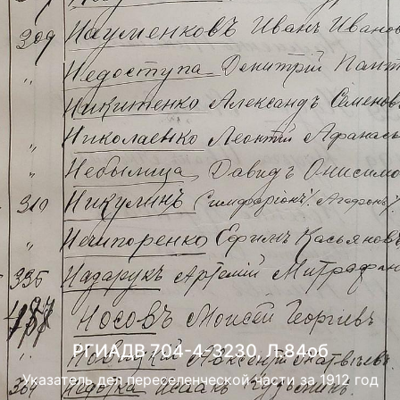
РГИАДВ 704-4-3230, Л.84об
Указатель дел переселенческой части за 1912 год