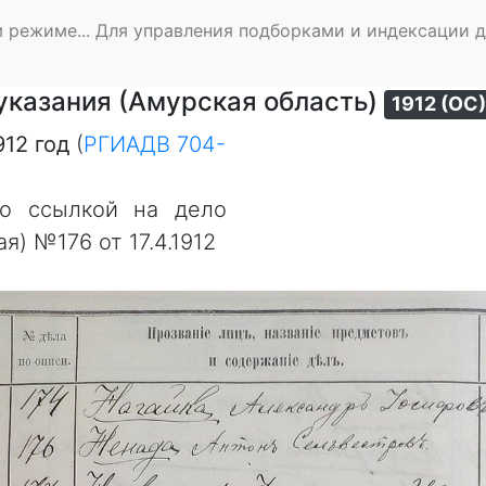
 режиме... Для управления подборками и индексации 
указания (Амурская область)
1912 (ОС
912 год
(
РГИАДВ 704-
со ссылкой на дело
я) №176 от 17.4.1912