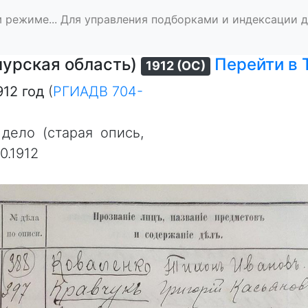
 режиме... Для управления подборками и индексации 
мурская область)
Перейти в
1912 (ОС)
912 год
(
РГИАДВ 704-
дело (старая опись,
0.1912