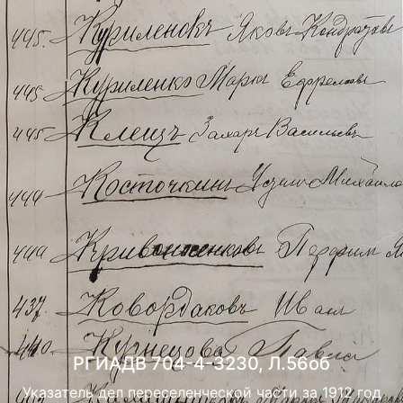
РГИАДВ 704-4-3230, Л.56об
Указатель дел переселенческой части за 1912 год