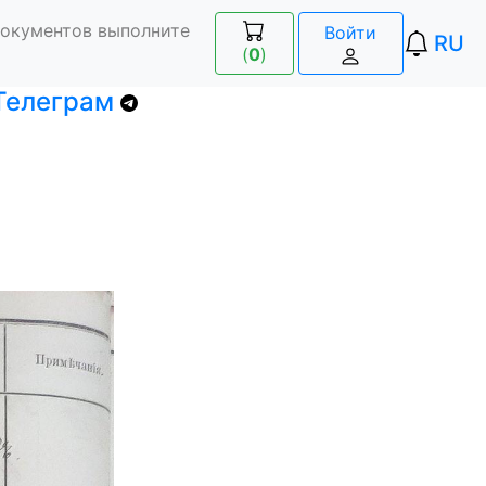
документов выполните
Войти
RU
(
0
)
 Телеграм