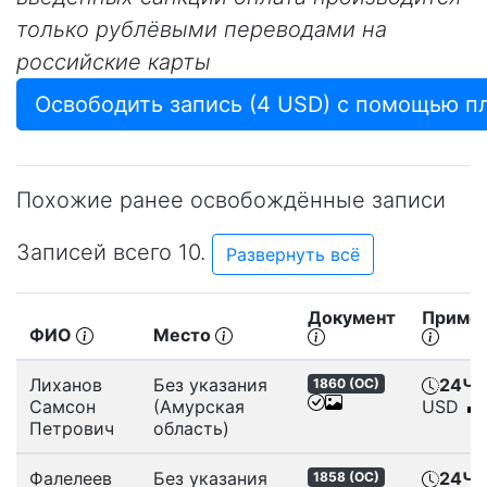
только рублёвыми переводами на
российские карты
Похожие ранее освобождённые записи
Записей всего 10.
Развернуть всё
Документ
Приме
ФИО
Место
Лиханов
Без указания
24Ч
,
1860 (
ОС
)
Самсон
(Амурская
USD
Петрович
область)
Фалелеев
Без указания
24Ч
,
1858 (
ОС
)