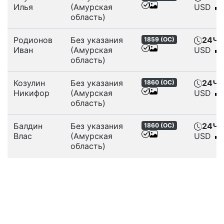
Илья
(Амурская
USD
область)
Родионов
Без указания
24Ч
,
1859 (
ОС
)
Иван
(Амурская
USD
область)
Козулин
Без указания
24Ч
,
1860 (
ОС
)
Никифор
(Амурская
USD
область)
Балдин
Без указания
24Ч
,
1860 (
ОС
)
Влас
(Амурская
USD
область)