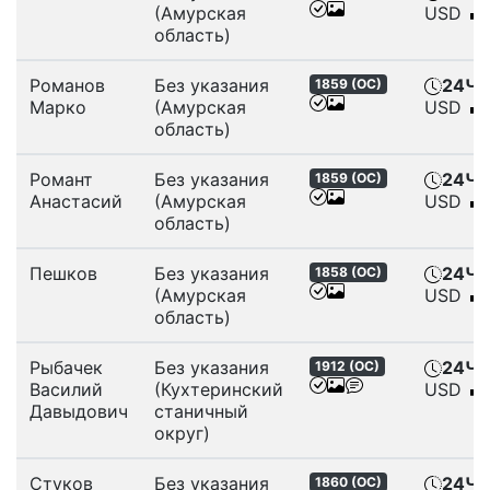
(Амурская
USD
область)
Романов
Без указания
24Ч
,
1859 (
ОС
)
Марко
(Амурская
USD
область)
Романт
Без указания
24Ч
,
1859 (
ОС
)
Анастасий
(Амурская
USD
область)
Пешков
Без указания
24Ч
,
1858 (
ОС
)
(Амурская
USD
область)
Рыбачек
Без указания
24Ч
,
1912 (
ОС
)
Василий
(Кухтеринский
USD
Давыдович
станичный
округ)
Стуков
Без указания
24Ч
,
1860 (
ОС
)