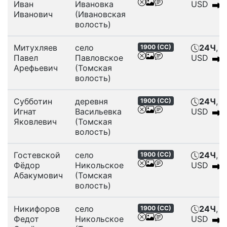
Иван
Ивановка
USD
Иванович
(Ивановская
волость)
Митухляев
село
24Ч
, 6
1900 (
СС
)
Павел
Павловское
USD
Арефьевич
(Томская
волость)
Субботин
деревня
24Ч
, 6
1900 (
СС
)
Игнат
Васильевка
USD
Яковлевич
(Томская
волость)
Гостевской
село
24Ч
, 6
1900 (
СС
)
Фёдор
Никольское
USD
Абакумович
(Томская
волость)
Никифоров
село
24Ч
, 6
1900 (
СС
)
Федот
Никольское
USD