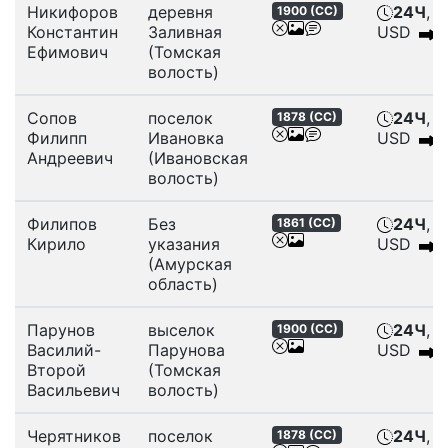
Никифоров
деревня
24Ч
, 6
1900 (
СС
)
Константин
Заливная
USD
Ефимович
(Томская
волость)
Сопов
поселок
24Ч
, 6
1878 (
СС
)
Филипп
Ивановка
USD
Андреевич
(Ивановская
волость)
Филипов
Без
24Ч
, 6
1861 (
СС
)
Кирило
указания
USD
(Амурская
область)
Парунов
выселок
24Ч
, 6
1900 (
СС
)
Василий-
Парунова
USD
Второй
(Томская
Васильевич
волость)
Черятников
поселок
24Ч
, 6
1878 (
СС
)