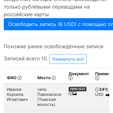
только рублёвыми переводами на
российские карты
Похожие ранее освобождённые записи
Записей всего 10.
Развернуть всё
Документ
Примеча
ФИО
Место
Иванов
село
24Ч
, 6
1900 (
СС
)
Корнила
Павловское
USD
Игнатович
(Томская
волость)