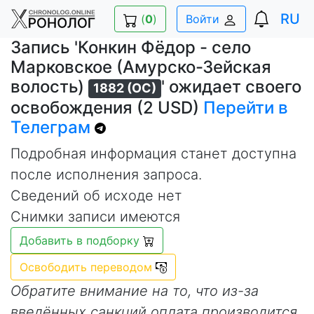
RU
(
0
)
Войти
Запись 'Конкин Фёдор - село
Марковское (Амурско-Зейская
волость)
' ожидает своего
1882 (ОС)
освобождения (2 USD)
Перейти в
Телеграм
Подробная информация станет доступна
после исполнения запроса.
Сведений об исходе нет
Снимки записи имеются
Добавить в подборку
Освободить переводом
Обратите внимание на то, что из-за
введённых санкций оплата производится