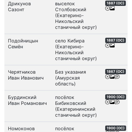
Дрикунов
выселок
1887 (
ОС
)
Сазонт
Столбовский
(Екатерино-
Никольский
станичный округ)
Подойницын
село Кибира
1887 (
ОС
)
Семён
(Екатерино-
Никольский
станичный округ)
Черятников
Без указания
1867 (
ОС
)
Иван Иванович
(Амурская
область)
Бурдинский
посёлок
1900 (
ОС
)
Иван Романович
Бибиковский
(Екатерининский
станичный округ)
Номоконов
посёлок
1900 (
ОС
)