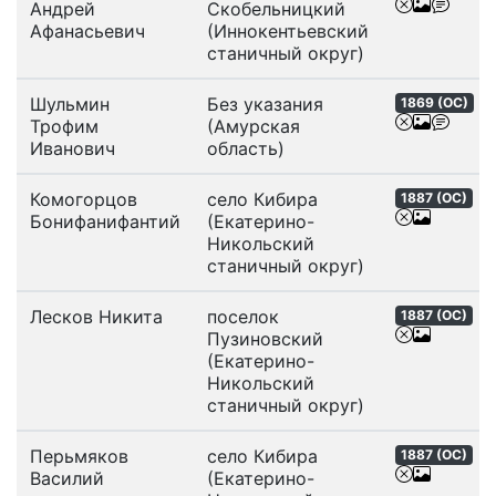
Андрей
Скобельницкий
Афанасьевич
(Иннокентьевский
станичный округ)
Шульмин
Без указания
1869 (
ОС
)
Трофим
(Амурская
Иванович
область)
Комогорцов
село Кибира
1887 (
ОС
)
Бонифанифантий
(Екатерино-
Никольский
станичный округ)
Лесков Никита
поселок
1887 (
ОС
)
Пузиновский
(Екатерино-
Никольский
станичный округ)
Перьмяков
село Кибира
1887 (
ОС
)
Василий
(Екатерино-