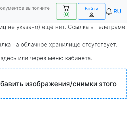
документов выполните
Войти
RU
(
0
)
аниц не указано) ещё нет. Ссылка в Телеграме
ылка на облачное хранилище отсутствует.
 здесь или через меню кабинета.
обавить изображения/снимки этого