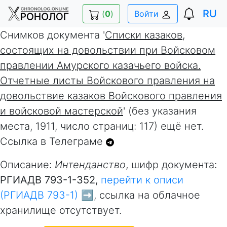
RU
(
0
)
Войти
Снимков документа '
Списки казаков,
состоящих на довольствии при Войсковом
правлении Амурского казачьего войска.
Отчетные листы Войскового правления на
довольствие казаков Войскового правления
и войсковой мастерской
' (без указания
места, 1911, число страниц: 117) ещё нет.
Ссылка в Телеграме
Описание:
Интенданство
, шифр документа:
РГИАДВ 793-1-352
,
перейти к описи
(РГИАДВ 793-1) ➡️
, ссылка на облачное
хранилище отсутствует.