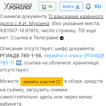
RU
(
0
)
Войти
Снимков документа '
О взыскании казённого
долга с А.И. Мурзина
' (без указания места,
9.8.1907-16.9.1910, число страниц: 70) ещё
нет. Ссылка в Телеграме
Описание отсутствует, шифр документа:
РГИАДВ 785-1-56
,
перейти к описи (РГИАДВ
785-1) ➡️
, ссылка на облачное хранилище
отсутствует.
Можете
в сборе средств
принять участие
на съёмку, загрузить снимки
самостоятельно здесь или через меню
кабинета.