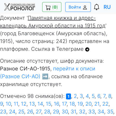
RU
(
0
)
Войти
Документ '
Памятная книжка и адрес-
календарь Амурской области на 1915 год
'
(город Благовещенск (Амурская область),
1915), число страниц: 242) представлен на
платформе. Ссылка в Телеграме
Описание отсутствует, шифр документа:
Разное СИ-АО-1915
,
перейти к описи
(Разное СИ-АО) ➡️
, ссылка на облачное
хранилище отсутствует.
Отмечено 98 снимка(ов):
,
2
,
3
,
4
,
5
,
6
,
7
,
8
,
1
9
,
10
,
11
,
12
,
13
,
14
,
15
,
16
,
17
,
18
,
19
,
20
,
21
,
22
,
23
,
24
,
25
,
26
,
27
,
28
,
29
,
30
,
31
,
32
,
33
,
34
,
35
,