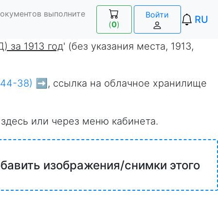
документов выполните
Войти
RU
(
0
)
) за 1913 год
' (без указания места, 1913,
44-38) ➡️
, ссылка на облачное хранилище
 здесь или через меню кабинета.
обавить изображения/снимки этого