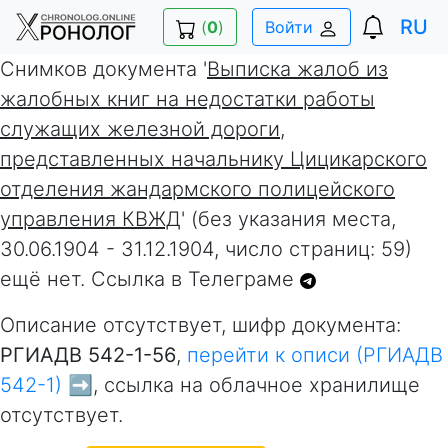
RU
(
0
)
Войти
Снимков документа '
Выписка жалоб из
жалобных книг на недостатки работы
служащих железной дороги,
представленных начальнику Цицикарского
отделения жандармского полицейского
управления КВЖД
' (без указания места,
30.06.1904 - 31.12.1904, число страниц: 59)
ещё нет. Ссылка в Телеграме
Описание отсутствует, шифр документа:
РГИАДВ 542-1-56
,
перейти к описи (РГИАДВ
542-1) ➡️
, ссылка на облачное хранилище
отсутствует.