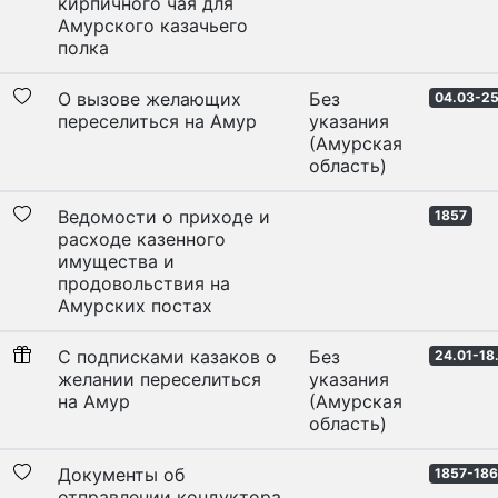
кирпичного чая для
Амурского казачьего
полка
О вызове желающих
Без
04.03-25
переселиться на Амур
указания
(Амурская
область)
Ведомости о приходе и
1857
расходе казенного
имущества и
продовольствия на
Амурских постах
С подписками казаков о
Без
24.01-18.
желании переселиться
указания
на Амур
(Амурская
область)
Документы об
1857-18
отправлении кондуктора