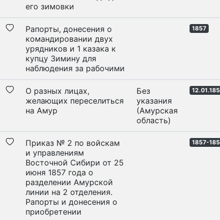
его зимовки
Рапорты, донесения о
1857
командировании двух
урядников и 1 казака к
купцу Зимину для
наблюдения за рабочими
О разных лицах,
Без
12.01.18
желающих переселиться
указания
на Амур
(Амурская
область)
Приказ № 2 по войскам
1857-18
и управлениям
Восточной Сибири от 25
июня 1857 года о
разделении Амурской
линии на 2 отделения.
Рапорты и донесения о
приобретении