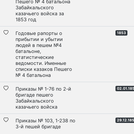
Пешего № 4 батальона
Забайкальского
казачьего войска за
1853 год
Годовые рапорты о
1853
прибытии и убытии
людей в пешем №4
батальоне,
статистические
ведомости. Именные
списки казаков Пешего
№ 4 батальона
Приказы № 1-76 по 2-й
02.01.18
бригаде пешего
Забайкальского
казачьего войска
Приказы № 103, 1-238 по
29.12.18
3-й пешей бригаде