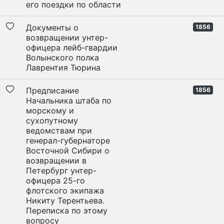
его поездки по области
Документы о
1856
возвращении унтер-
офицера лейб-гвардии
Волынского полка
Лаврентия Тюрина
Предписание
1856
Начальника штаба по
морскому и
сухопутному
ведомствам при
генерал-губернаторе
Восточной Сибири о
возвращении в
Петербург унтер-
офицера 25-го
флотского экипажа
Никиту Терентьева.
Переписка по этому
вопросу