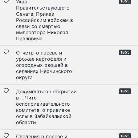
Указ
1855
Правительствующего
Сената, Приказ
Российским войскам в
связи со смертью
императора Николая
Павловича
Отчёты о посеве и
1855
урожае картофеля и
огородных овощей в
селениях Нерчинского
округа
Документы об открытии
1855
в г. Чите
оспопрививательного
комитета, о прививке
оспы в Забайкальской
области
Сведения о посеве и
1855