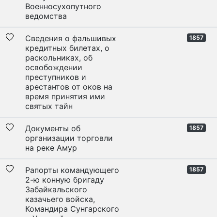
Военносухопутного
ведомства
Сведения о фальшивых
1857
кредитных билетах, о
раскольниках, об
освобождении
преступников и
арестантов от оков на
время принятия ими
святых тайн
Документы об
1857
организации торговли
на реке Амур
Рапорты командующего
1857
2-ю конную бригаду
Забайкальского
казачьего войска,
Командира Сунгарского