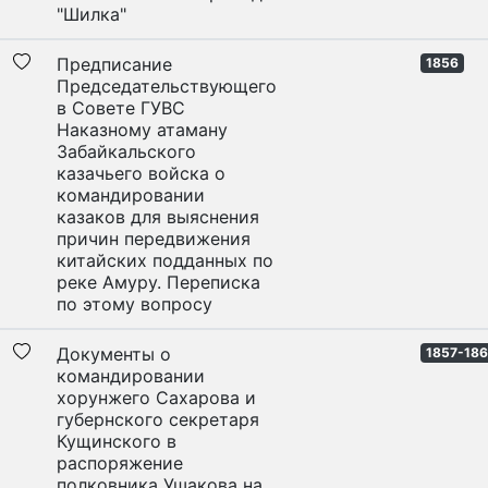
"Шилка"
Предписание
1856
Председательствующего
в Совете ГУВС
Наказному атаману
Забайкальского
казачьего войска о
командировании
казаков для выяснения
причин передвижения
китайских подданных по
реке Амуру. Переписка
по этому вопросу
Документы о
1857-18
командировании
хорунжего Сахарова и
губернского секретаря
Кущинского в
распоряжение
полковника Ушакова на