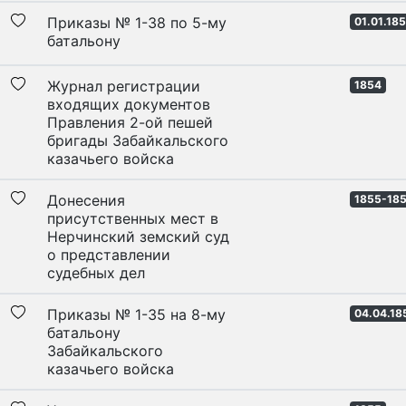
Приказы № 1-38 по 5-му
01.01.18
батальону
Журнал регистрации
1854
входящих документов
Правления 2-ой пешей
бригады Забайкальского
казачьего войска
Донесения
1855-18
присутственных мест в
Нерчинский земский суд
о представлении
судебных дел
Приказы № 1-35 на 8-му
04.04.18
батальону
Забайкальского
казачьего войска