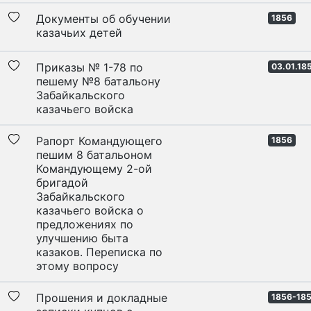
Документы об обучении
1856
казачьих детей
Приказы № 1-78 по
03.01.18
пешему №8 батальону
Забайкальского
казачьего войска
Рапорт Командующего
1856
пешим 8 батальоном
Командующему 2-ой
бригадой
Забайкальского
казачьего войска о
предложениях по
улучшению быта
казаков. Переписка по
этому вопросу
Прошения и докладные
1856-18