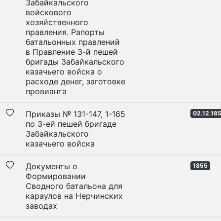
Забайкальского
войскового
хозяйственного
правления. Рапорты
батальонных правлений
в Правление 3-й пешей
бригады Забайкальского
казачьего войска о
расходе денег, заготовке
провианта
Приказы № 131-147, 1-165
02.12.18
по 3-ей пешей бригаде
Забайкальского
казачьего войска
Документы о
1855
Формировании
Сводного батальона для
караулов на Нерчинских
заводах