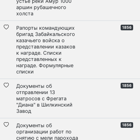
устье реки Амур 1000
аршин рубашечного
холста
Рапорты командующих
1856
бригад Забайкальского
казачьего войска о
представлении казаков
к награде. Списки
представленных к
награде. Формулярные
списки
Документы об
1856
отправлении 13
матросов с Фрегата
"Диана" в Шилкинский
Завод
Документы об
1856
организации работ по
снятию с мели парохода