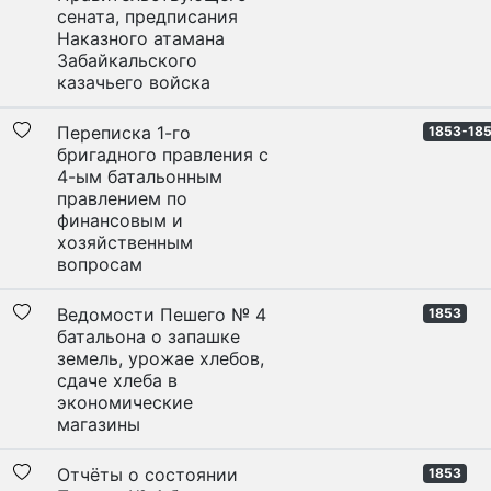
сената, предписания
Наказного атамана
Забайкальского
казачьего войска
Переписка 1-го
1853-18
бригадного правления с
4-ым батальонным
правлением по
финансовым и
хозяйственным
вопросам
Ведомости Пешего № 4
1853
батальона о запашке
земель, урожае хлебов,
сдаче хлеба в
экономические
магазины
Отчёты о состоянии
1853