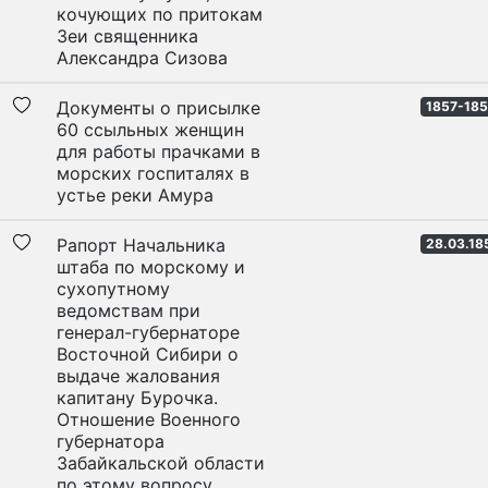
кочующих по притокам
Зеи священника
Александра Сизова
Документы о присылке
1857-18
60 ссыльных женщин
для работы прачками в
морских госпиталях в
устье реки Амура
Рапорт Начальника
28.03.18
штаба по морскому и
сухопутному
ведомствам при
генерал-губернаторе
Восточной Сибири о
выдаче жалования
капитану Бурочка.
Отношение Военного
губернатора
Забайкальской области
по этому вопросу