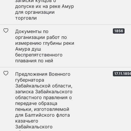
записки купцов о
допуске их на реке Амур
для организации
торговли
Документы по
1856
организации работ по
измерению глубины реки
Амура душ
беспрепятственного
плавания по ней
Предложения Военного
17.11.185
губернатора
Забайкальской области,
записка Забайкальского
областного правления о
передаче образца
пеньки, изготовляемой
для Балтийского флота
казачьего
Забайкальского