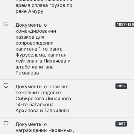
время сплава грузов по
реке Амуру
Документы о
1857-18
командировании
казаков для
сопровождения
капитана 1-го ранга
Фурусельма, капитан-
лейтенанта Лихачева и
штабс-капитана
Романова
Документы о розыске,
1857
бежавших рядовых
Сибирского Линейного
14-го батальона
Архипова и Гаврилова
Документы о
1857
награждении Черемных,