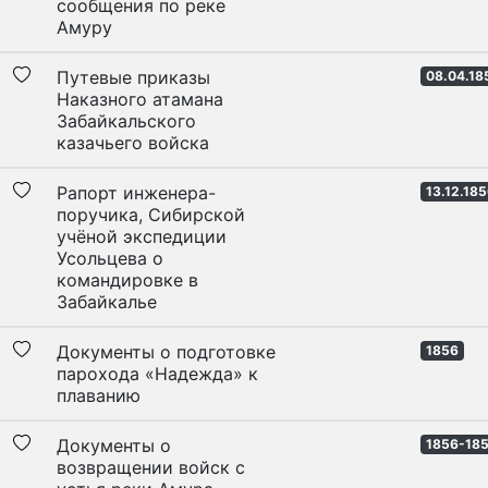
сообщения по реке
Амуру
Путевые приказы
08.04.18
Наказного атамана
Забайкальского
казачьего войска
Рапорт инженера-
13.12.18
поручика, Сибирской
учёной экспедиции
Усольцева о
командировке в
Забайкалье
Документы о подготовке
1856
парохода «Надежда» к
плаванию
Документы о
1856-18
возвращении войск с