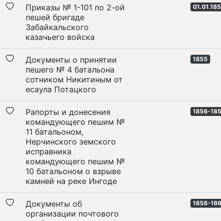
Приказы № 1-101 по 2-ой
01.01.18
пешей бригаде
Забайкальского
казачьего войска
Документы о принятии
1855
пешего № 4 батальона
сотником Никитиным от
есаула Потацкого
Рапорты и донесения
1856-18
командующего пешим №
11 батальоном,
Нерчинского земского
исправника
командующего пешим №
10 батальоном о взрыве
камней на реке Ингоде
Документы об
1856-18
организации почтового