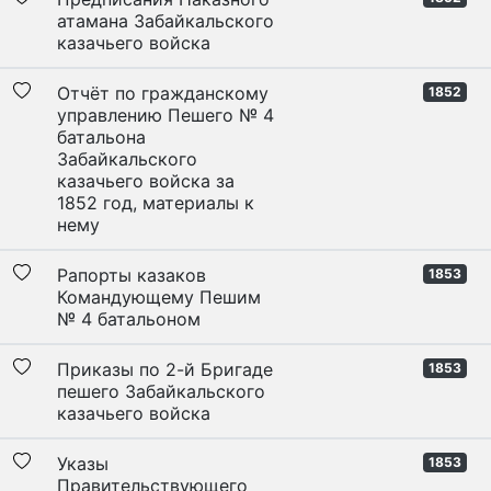
атамана Забайкальского
казачьего войска
Отчёт по гражданскому
1852
управлению Пешего № 4
батальона
Забайкальского
казачьего войска за
1852 год, материалы к
нему
Рапорты казаков
1853
Командующему Пешим
№ 4 батальоном
Приказы по 2-й Бригаде
1853
пешего Забайкальского
казачьего войска
Указы
1853
Правительствующего