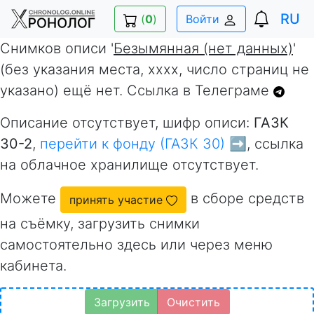
RU
(
0
)
Войти
Снимков описи '
Безымянная (нет данных)
'
(без указания места, xxxx, число страниц не
указано) ещё нет. Ссылка в Телеграме
Описание отсутствует, шифр описи:
ГАЗК
30-2
,
перейти к фонду (ГАЗК 30) ➡️
, ссылка
на облачное хранилище отсутствует.
Можете
в сборе средств
принять участие
на съёмку, загрузить снимки
самостоятельно здесь или через меню
кабинета.
Загрузить
Очистить