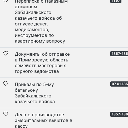
Переписка с Наказным
1857
атаманом
Забайкальского
казачьего войска об
отпуске денег,
медикаментов,
инструментов по
квартирному вопросу
Документы об отправке
1857-18
в Приморскую область
семейств мастеровых
горного ведомства
Приказы по 5-му
07.01.18
батальону
Забайкальского
казачьего войска
Дело о производстве
1857-18
эмеритальных вычетов в
кассу