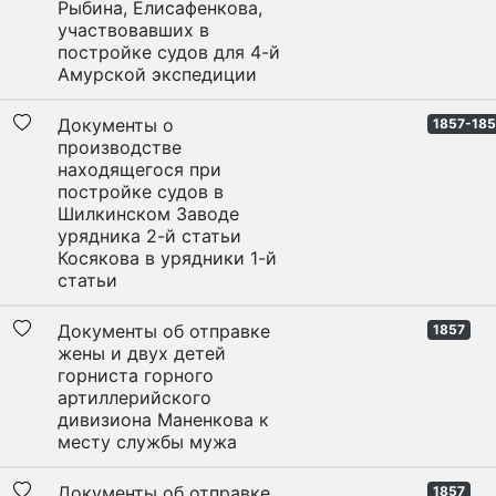
Рыбина, Елисафенкова,
участвовавших в
постройке судов для 4-й
Амурской экспедиции
Документы о
1857-18
производстве
находящегося при
постройке судов в
Шилкинском Заводе
урядника 2-й статьи
Косякова в урядники 1-й
статьи
Документы об отправке
1857
жены и двух детей
горниста горного
артиллерийского
дивизиона Маненкова к
месту службы мужа
Документы об отправке
1857