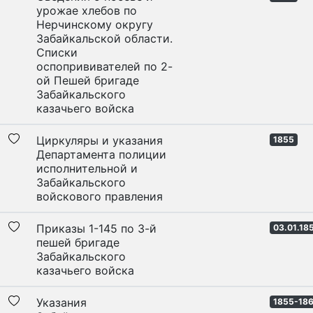
урожае хлебов по
Нерчинскому округу
Забайкальской области.
Списки
оспопрививателей по 2-
ой Пешей бригаде
Забайкальского
казачьего войска
Циркуляры и указания
1855
Департамента полиции
исполнительной и
Забайкальского
войскового правления
Приказы 1-145 по 3-й
03.01.18
пешей бригаде
Забайкальского
казачьего войска
Указания
1855-18