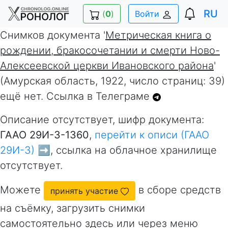
RU
(
0
)
Войти
Снимков документа '
Метрическая книга о
рождении, бракосочетании и смерти Ново-
Алексеевской церкви Ивановского района
'
(Амурская область, 1922, число страниц: 39)
ещё нет. Ссылка в Телеграме
Описание отсутствует, шифр документа:
ГААО 29И-3-1360
,
перейти к описи (ГААО
29И-3) ➡️
, ссылка на облачное хранилище
отсутствует.
Можете
в сборе средств
принять участие
на съёмку, загрузить снимки
самостоятельно здесь или через меню