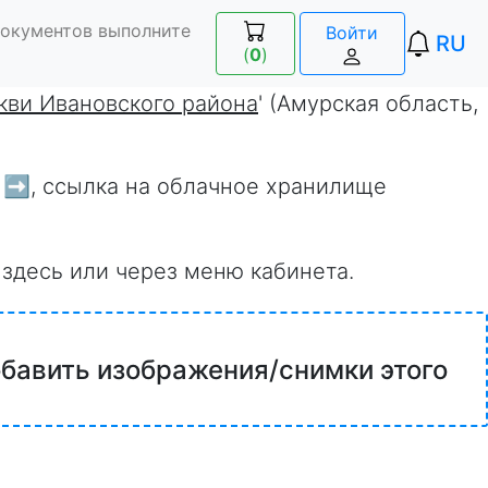
документов выполните
Войти
RU
(
0
)
кви Ивановского района
' (Амурская область,
 ➡️
, ссылка на облачное хранилище
 здесь или через меню кабинета.
обавить изображения/снимки этого