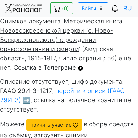
RU
(
0
)
Войти
Снимков документа '
Метрическая книга
Нововоскресенской церкви (с. Ново-
Воскресеновского) о рождении,
бракосочетании и смерти
' (Амурская
область, 1915-1917, число страниц: 56) ещё
нет. Ссылка в Телеграме
Описание отсутствует, шифр документа:
ГААО 29И-3-1217
,
перейти к описи (ГААО
29И-3) ➡️
, ссылка на облачное хранилище
отсутствует.
Можете
в сборе средств
принять участие
на съёмку, загрузить снимки