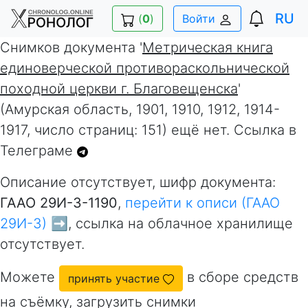
RU
(
0
)
Войти
Снимков документа '
Метрическая книга
единоверческой противораскольнической
походной церкви г. Благовещенска
'
(Амурская область, 1901, 1910, 1912, 1914-
1917, число страниц: 151) ещё нет. Ссылка в
Телеграме
Описание отсутствует, шифр документа:
ГААО 29И-3-1190
,
перейти к описи (ГААО
29И-3) ➡️
, ссылка на облачное хранилище
отсутствует.
Можете
в сборе средств
принять участие
на съёмку, загрузить снимки