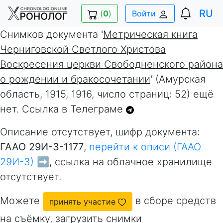
RU
(
0
)
Войти
Снимков документа '
Метрическая книга
Черниговской Светлого Христова
Воскресения церкви Свободненского района
о рождении и бракосочетании
' (Амурская
область, 1915, 1916, число страниц: 52) ещё
нет. Ссылка в Телеграме
Описание отсутствует, шифр документа:
ГААО 29И-3-1177
,
перейти к описи (ГААО
29И-3) ➡️
, ссылка на облачное хранилище
отсутствует.
Можете
в сборе средств
принять участие
на съёмку, загрузить снимки