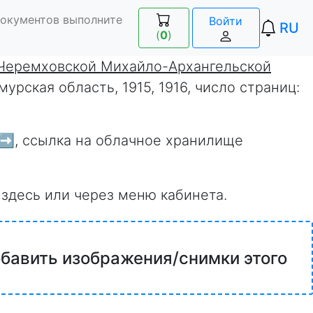
документов выполните
Войти
RU
(
0
)
 Черемховской Михайло-Архангельской
Амурская область, 1915, 1916, число страниц:
➡️
, ссылка на облачное хранилище
 здесь или через меню кабинета.
обавить изображения/снимки этого