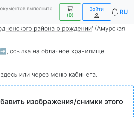
документов выполните
Войти
RU
(
0
)
одненского района о рождении
' (Амурская
 ➡️
, ссылка на облачное хранилище
 здесь или через меню кабинета.
обавить изображения/снимки этого