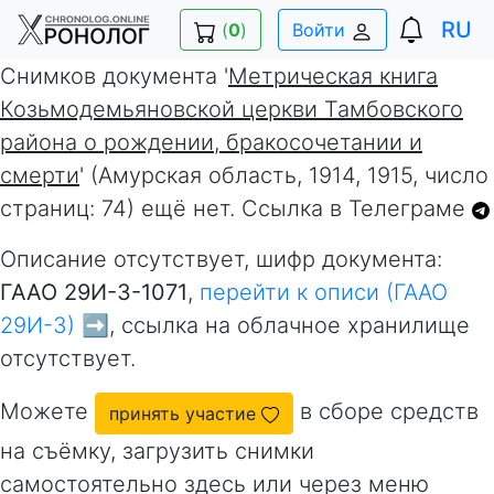
RU
(
0
)
Войти
Снимков документа '
Метрическая книга
Козьмодемьяновской церкви Тамбовского
района о рождении, бракосочетании и
смерти
' (Амурская область, 1914, 1915, число
страниц: 74) ещё нет. Ссылка в Телеграме
Описание отсутствует, шифр документа:
ГААО 29И-3-1071
,
перейти к описи (ГААО
29И-3) ➡️
, ссылка на облачное хранилище
отсутствует.
Можете
в сборе средств
принять участие
на съёмку, загрузить снимки
самостоятельно здесь или через меню