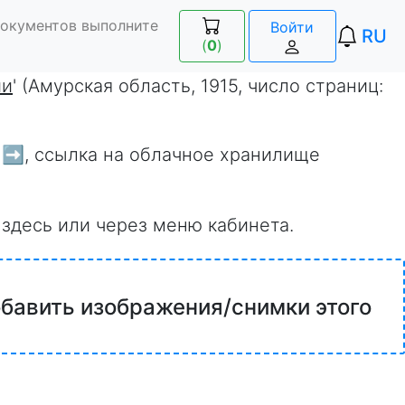
документов выполните
Войти
RU
(
0
)
ии
' (Амурская область, 1915, число страниц:
 ➡️
, ссылка на облачное хранилище
 здесь или через меню кабинета.
обавить изображения/снимки этого