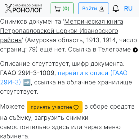
RU
(
0
)
Войти
Снимков документа '
Метрическая книга
Петропавловской церкви Ивановского
района
' (Амурская область, 1913, 1914, число
страниц: 79) ещё нет. Ссылка в Телеграме
Описание отсутствует, шифр документа:
ГААО 29И-3-1009
,
перейти к описи (ГААО
29И-3) ➡️
, ссылка на облачное хранилище
отсутствует.
Можете
в сборе средств
принять участие
на съёмку, загрузить снимки
самостоятельно здесь или через меню
кабинета.