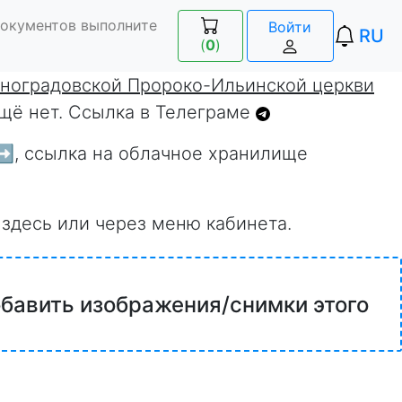
документов выполните
Войти
RU
(
0
)
иноградовской Пророко-Ильинской церкви
) ещё нет. Ссылка в Телеграме
➡️
, ссылка на облачное хранилище
 здесь или через меню кабинета.
обавить изображения/снимки этого