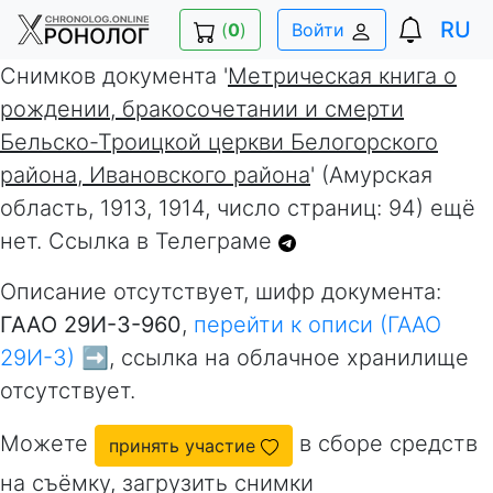
RU
(
0
)
Войти
Снимков документа '
Метрическая книга о
рождении, бракосочетании и смерти
Бельско-Троицкой церкви Белогорского
района, Ивановского района
' (Амурская
область, 1913, 1914, число страниц: 94) ещё
нет. Ссылка в Телеграме
Описание отсутствует, шифр документа:
ГААО 29И-3-960
,
перейти к описи (ГААО
29И-3) ➡️
, ссылка на облачное хранилище
отсутствует.
Можете
в сборе средств
принять участие
на съёмку, загрузить снимки