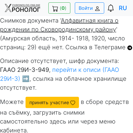
RU
(
0
)
Войти
Снимков документа '
Алфавитная книга о
рождении по Сковородинскому району
'
(Амурская область, 1914- 1918, 1920, число
страниц: 29) ещё нет. Ссылка в Телеграме
Описание отсутствует, шифр документа:
ГААО 29И-3-949
,
перейти к описи (ГААО
29И-3) ➡️
, ссылка на облачное хранилище
отсутствует.
Можете
в сборе средств
принять участие
на съёмку, загрузить снимки
самостоятельно здесь или через меню
кабинета.