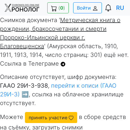
RU
(
0
)
Войти
Снимков документа '
Метрическая книга о
рождении, бракосочетании и смерти
Пророко-Ильинской церкви г.
Благовещенска
' (Амурская область, 1910,
1911, 1913, 1914, число страниц: 301) ещё нет.
Ссылка в Телеграме
Описание отсутствует, шифр документа:
ГААО 29И-3-938
,
перейти к описи (ГААО
29И-3) ➡️
, ссылка на облачное хранилище
отсутствует.
Можете
в сборе средств
принять участие
на съёмку, загрузить снимки