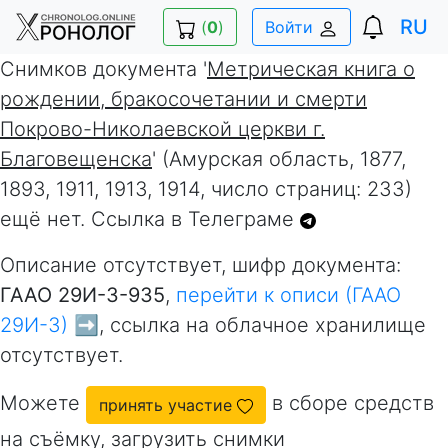
RU
(
0
)
Войти
Снимков документа '
Метрическая книга о
рождении, бракосочетании и смерти
Покрово-Николаевской церкви г.
Благовещенска
' (Амурская область, 1877,
1893, 1911, 1913, 1914, число страниц: 233)
ещё нет. Ссылка в Телеграме
Описание отсутствует, шифр документа:
ГААО 29И-3-935
,
перейти к описи (ГААО
29И-3) ➡️
, ссылка на облачное хранилище
отсутствует.
Можете
в сборе средств
принять участие
на съёмку, загрузить снимки