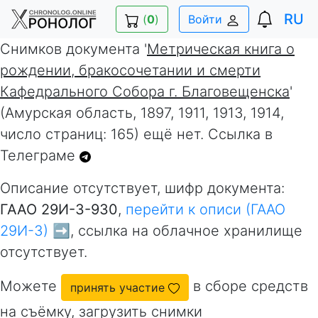
RU
(
0
)
Войти
Снимков документа '
Метрическая книга о
рождении, бракосочетании и смерти
Кафедрального Собора г. Благовещенска
'
(Амурская область, 1897, 1911, 1913, 1914,
число страниц: 165) ещё нет. Ссылка в
Телеграме
Описание отсутствует, шифр документа:
ГААО 29И-3-930
,
перейти к описи (ГААО
29И-3) ➡️
, ссылка на облачное хранилище
отсутствует.
Можете
в сборе средств
принять участие
на съёмку, загрузить снимки