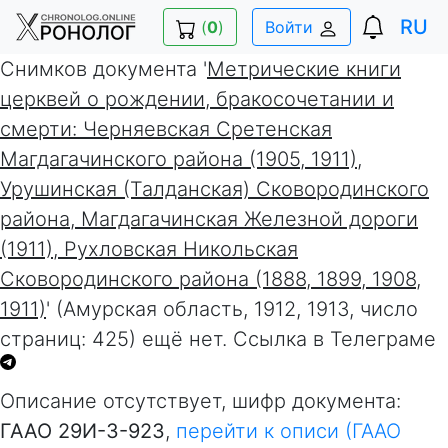
RU
(
0
)
Войти
Снимков документа '
Метрические книги
церквей о рождении, бракосочетании и
смерти: Черняевская Сретенская
Магдагачинского района (1905, 1911),
Урушинская (Талданская) Сковородинского
района, Магдагачинская Железной дороги
(1911), Рухловская Никольская
Сковородинского района (1888, 1899, 1908,
1911)
' (Амурская область, 1912, 1913, число
страниц: 425) ещё нет. Ссылка в Телеграме
Описание отсутствует, шифр документа:
ГААО 29И-3-923
,
перейти к описи (ГААО