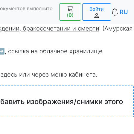
документов выполните
Войти
RU
(
0
)
ждении, бракосочетании и смерти
' (Амурская
➡️
, ссылка на облачное хранилище
 здесь или через меню кабинета.
обавить изображения/снимки этого