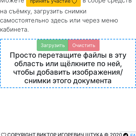
Можете
в сборе средств
принять участие
на съёмку, загрузить снимки
самостоятельно здесь или через меню
кабинета.
Загрузить
Очистить
Просто перетащите файлы в эту
область или щёлкните по ней,
чтобы добавить изображения/
снимки этого документа
COPYRIGHT ВИКТОР ИГОРЕВИЧ ШТУКА © 2020
F