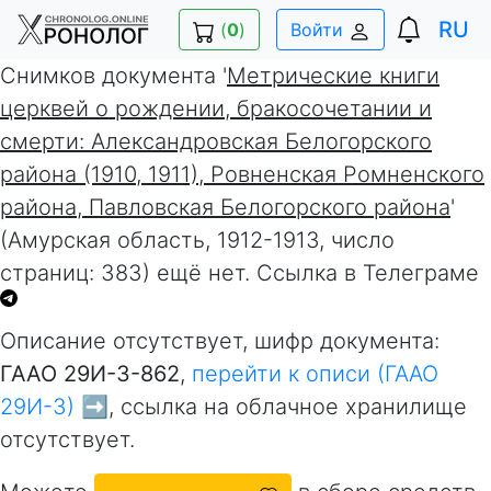
RU
(
0
)
Войти
Снимков документа '
Метрические книги
церквей о рождении, бракосочетании и
смерти: Александровская Белогорского
района (1910, 1911), Ровненская Ромненского
района, Павловская Белогорского района
'
(Амурская область, 1912-1913, число
страниц: 383) ещё нет. Ссылка в Телеграме
Описание отсутствует, шифр документа:
ГААО 29И-3-862
,
перейти к описи (ГААО
29И-3) ➡️
, ссылка на облачное хранилище
отсутствует.