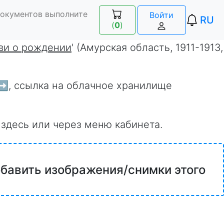
документов выполните
Войти
RU
(
0
)
ви о рождении
' (Амурская область, 1911-1913,
➡️
, ссылка на облачное хранилище
 здесь или через меню кабинета.
обавить изображения/снимки этого