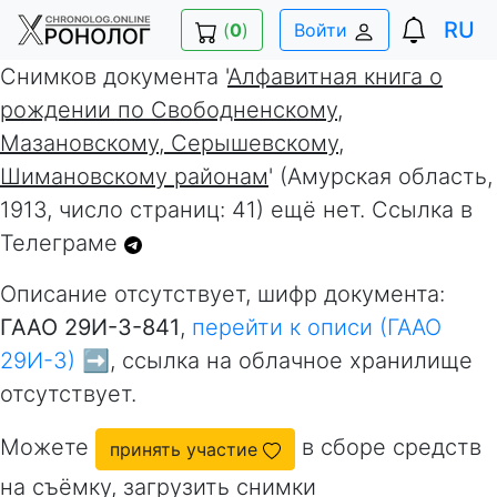
RU
(
0
)
Войти
Снимков документа '
Алфавитная книга о
рождении по Свободненскому,
Мазановскому, Серышевскому,
Шимановскому районам
' (Амурская область,
1913, число страниц: 41) ещё нет. Ссылка в
Телеграме
Описание отсутствует, шифр документа:
ГААО 29И-3-841
,
перейти к описи (ГААО
29И-3) ➡️
, ссылка на облачное хранилище
отсутствует.
Можете
в сборе средств
принять участие
на съёмку, загрузить снимки