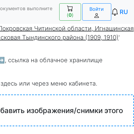
документов выполните
Войти
RU
(
0
)
Покровская Читинской области, Игнашинская
ковая Тындинского района (1909, 1910)
'
➡️
, ссылка на облачное хранилище
 здесь или через меню кабинета.
обавить изображения/снимки этого