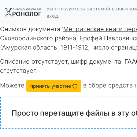
Вы пользуетесь системой в обычном
вход.
Снимков документа '
Метрические книги церк
Сковородинского района, Ерофей Павловичск
(Амурская область, 1911-1912, число страни
Описание отсутствует, шифр документа:
ГАА
отсутствует.
Можете
в сборе средств 
принять участие
Просто перетащите файлы в эту о