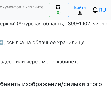
документов выполните
Войти
RU
(
0
)
церкви
' (Амурская область, 1899-1902, число
➡️
, ссылка на облачное хранилище
 здесь или через меню кабинета.
обавить изображения/снимки этого