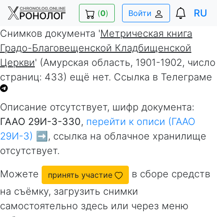
RU
(
0
)
Войти
Снимков документа '
Метрическая книга
Градо-Благовещенской Кладбищенской
Церкви
' (Амурская область, 1901-1902, число
страниц: 433) ещё нет. Ссылка в Телеграме
Описание отсутствует, шифр документа:
ГААО 29И-3-330
,
перейти к описи (ГААО
29И-3) ➡️
, ссылка на облачное хранилище
отсутствует.
Можете
в сборе средств
принять участие
на съёмку, загрузить снимки
самостоятельно здесь или через меню