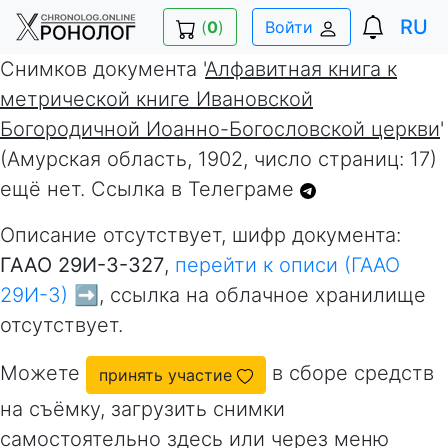
RU
(
0
)
Войти
Снимков документа '
Алфавитная книга к
метрической книге Ивановской
Богородичной Иоанно-Богословской церкви
'
(Амурская область, 1902, число страниц: 17)
ещё нет. Ссылка в Телеграме
Описание отсутствует, шифр документа:
ГААО 29И-3-327
,
перейти к описи (ГААО
29И-3) ➡️
, ссылка на облачное хранилище
отсутствует.
Можете
в сборе средств
принять участие
на съёмку, загрузить снимки
самостоятельно здесь или через меню