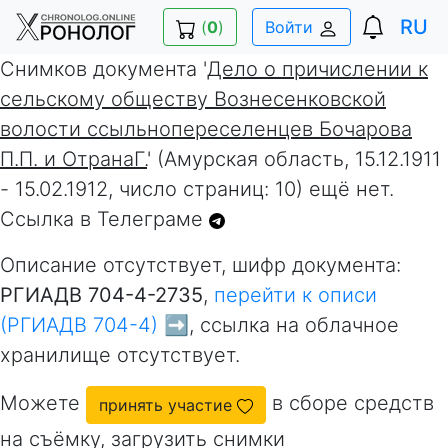
RU
(
0
)
Войти
Снимков документа '
Дело о причислении к
сельскому обществу Вознесенковской
волости ссыльнопереселенцев Бочарова
П.П. и ОтранаГ.
' (Амурская область, 15.12.1911
- 15.02.1912, число страниц: 10) ещё нет.
Ссылка в Телеграме
Описание отсутствует, шифр документа:
РГИАДВ 704-4-2735
,
перейти к описи
(РГИАДВ 704-4) ➡️
, ссылка на облачное
хранилище отсутствует.
Можете
в сборе средств
принять участие
на съёмку, загрузить снимки